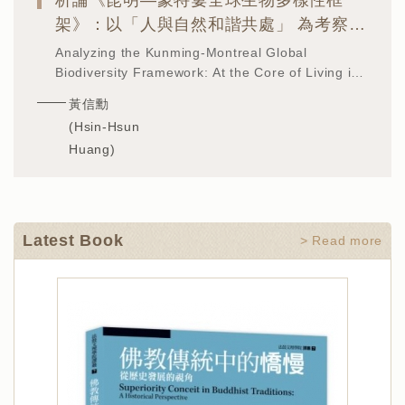
析論《昆明—蒙特婁全球生物多樣性框
架》：以「人與自然和諧共處」 為考察核
心
Analyzing the Kunming-Montreal Global
Biodiversity Framework: At the Core of Living in
Harmony with Nature
黃信勳
(Hsin-Hsun
Huang)
Latest Book
> Read more