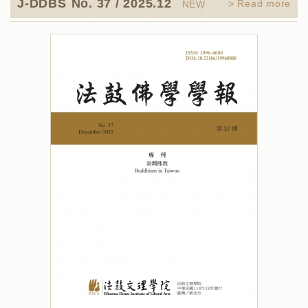
J-DDBS
No. 37 / 2025.12
> Read more
NEW