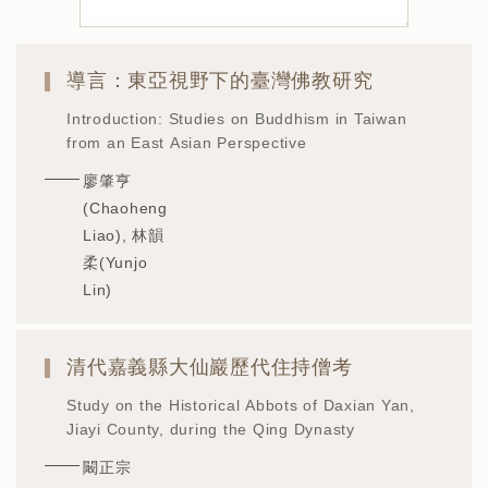
導言：東亞視野下的臺灣佛教研究
Introduction: Studies on Buddhism in Taiwan
from an East Asian Perspective
廖肇亨
(Chaoheng
Liao), 林韻
柔(Yunjo
Lin)
清代嘉義縣大仙巖歷代住持僧考
Study on the Historical Abbots of Daxian Yan,
Jiayi County, during the Qing Dynasty
闞正宗