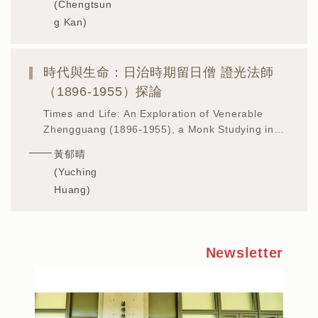
(Chengtsun
g Kan)
時代與生命：日治時期留日僧 證光法師
（1896-1955）探論
Times and Life: An Exploration of Venerable
Zhengguang (1896-1955), a Monk Studying in
Japan during the Japanese Colonial Period
黃郁晴
(Yuching
Huang)
Newsletter