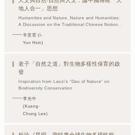
人文與自然‧自然與人文：論中國傳統「天
地人合一」思想
Humanities and Nature, Nature and Humanities:
A Discussion on the Traditional Chinese Notion
of “Unity of Heaven, Earth, and Humanity”
辛意雲 (I-
Yun Hsin)
老子「自然之道」對生物多樣性保育的啟
發
Inspiration from Laozi’s “Dao of Nature” on
Biodiversity Conservation
李光中
(Kuang-
Chung Lee)