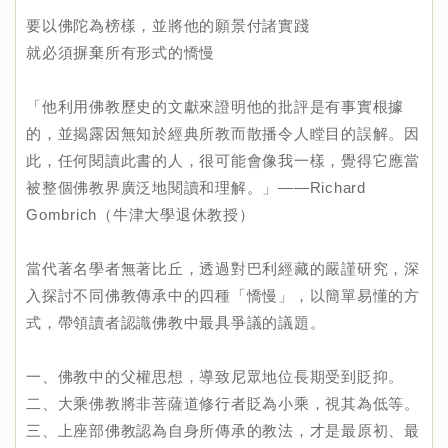
要以佛陀為榜樣，並將他的願景付諸實踐
就必須摒棄所有形式的憍慢
「他利用佛教歷史的文獻來證明他的批評是有事實根據
的，並揭露因無知於經典所教而散播令人瞠目的誤解。因
此，任何閱讀此書的人，很可能會像我一樣，覺得它應當
被整個佛教界廣泛地閱讀和理解。」——Richard
Gombrich（牛津大學退休教授）
當代著名學者無著比丘，透過對巴利經藏的嚴謹研究，深
入探討不同佛教傳承中的四種「憍慢」，以簡單易懂的方
式，帶領讀者認識佛教中最具爭議的議題。
一、佛教中的父權思想，導致尼眾地位長期受到貶抑。
二、大乘佛教將非菩薩道修行者貶為小乘，視其為低等。
三、上座部佛教認為自身所傳承的教法，才是最原初、最